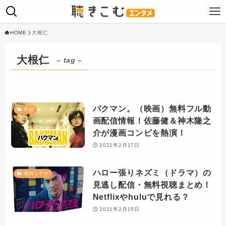
HOME
大根仁
大根仁
– tag –
バクマン。（映画）無料フル動
邦画
画配信情報！佐藤健＆神木隆之
介が漫画コンビを熱演！
2021年2月17日
ハロー張りネズミ（ドラマ）の
国内ドラマ
見逃し配信・無料視聴まとめ！
Netflixやhuluで見れる？
2021年2月15日