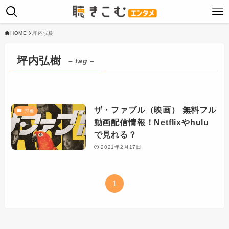
HOME
坪内弘樹
坪内弘樹
– tag –
ザ・ファブル（映画） 無料フル
邦画
動画配信情報！Netflixやhulu
で見れる？
2021年2月17日
1