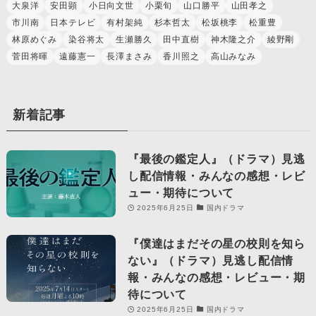
大泉洋
安田顕
小日向文世
小栗旬
山口勝平
山田孝之
市川南
日本テレビ
有村架純
杉本哲太
松坂桃李
松重豊
林原めぐみ
染谷将太
生瀬勝久
田中直樹
神木隆之介
綾野剛
菅田将暉
遠藤憲一
長澤まさみ
香川照之
高山みなみ
新着記事
『最後の鑑定人』（ドラマ）見逃
し配信情報・みんなの感想・レビ
ュー・期待について
2025年6月25日
国内ドラマ
『僕達はまだその星の校則を知ら
ない』（ドラマ）見逃し配信情
報・みんなの感想・レビュー・期
待について
2025年6月25日
国内ドラマ