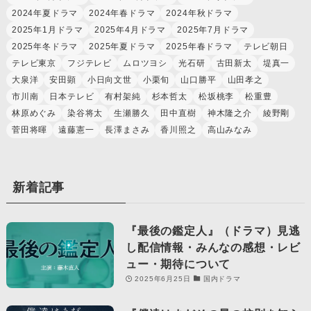
2024年夏ドラマ
2024年春ドラマ
2024年秋ドラマ
2025年1月ドラマ
2025年4月ドラマ
2025年7月ドラマ
2025年冬ドラマ
2025年夏ドラマ
2025年春ドラマ
テレビ朝日
テレビ東京
フジテレビ
ムロツヨシ
光石研
古田新太
堤真一
大泉洋
安田顕
小日向文世
小栗旬
山口勝平
山田孝之
市川南
日本テレビ
有村架純
杉本哲太
松坂桃李
松重豊
林原めぐみ
染谷将太
生瀬勝久
田中直樹
神木隆之介
綾野剛
菅田将暉
遠藤憲一
長澤まさみ
香川照之
高山みなみ
新着記事
『最後の鑑定人』（ドラマ）見逃
し配信情報・みんなの感想・レビ
ュー・期待について
2025年6月25日
国内ドラマ