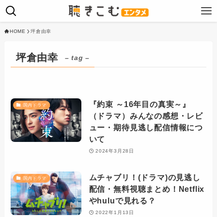
HOME
坪倉由幸
坪倉由幸
– tag –
『約束 ～16年目の真実～』
国内ドラマ
（ドラマ）みんなの感想・レビ
ュー・期待見逃し配信情報につ
いて
2024年3月28日
ムチャブリ！(ドラマ)の見逃し
国内ドラマ
配信・無料視聴まとめ！Netflix
やhuluで見れる？
2022年1月13日