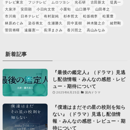
テレビ東京
フジテレビ
ムロツヨシ
光石研
古田新太
堤真一
大泉洋
安田顕
小日向文世
小栗旬
山口勝平
山田孝之
市川南
日本テレビ
有村架純
杉本哲太
松坂桃李
松重豊
林原めぐみ
染谷将太
生瀬勝久
田中直樹
神木隆之介
綾野剛
菅田将暉
遠藤憲一
長澤まさみ
香川照之
高山みなみ
新着記事
『最後の鑑定人』（ドラマ）見逃
し配信情報・みんなの感想・レビ
ュー・期待について
2025年6月25日
国内ドラマ
『僕達はまだその星の校則を知ら
ない』（ドラマ）見逃し配信情
報・みんなの感想・レビュー・期
待について