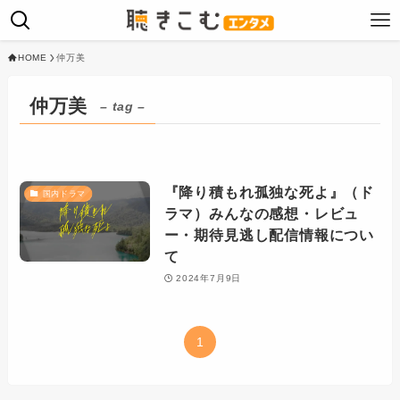
HOME
仲万美
仲万美
– tag –
『降り積もれ孤独な死よ』（ド
国内ドラマ
ラマ）みんなの感想・レビュ
ー・期待見逃し配信情報につい
て
2024年7月9日
1