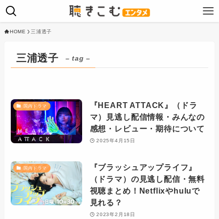
HOME
三浦透子
三浦透子
– tag –
『HEART ATTACK』（ドラ
国内ドラマ
マ）見逃し配信情報・みんなの
感想・レビュー・期待について
2025年4月15日
『ブラッシュアップライフ』
国内ドラマ
（ドラマ）の見逃し配信・無料
視聴まとめ！Netflixやhuluで
見れる？
2023年2月18日