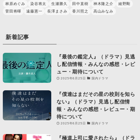
林原めぐみ
染谷将太
生瀬勝久
田中直樹
神木隆之介
綾野剛
菅田将暉
遠藤憲一
長澤まさみ
香川照之
高山みなみ
新着記事
『最後の鑑定人』（ドラマ）見逃
し配信情報・みんなの感想・レビ
ュー・期待について
2025年6月25日
国内ドラマ
『僕達はまだその星の校則を知ら
ない』（ドラマ）見逃し配信情
報・みんなの感想・レビュー・期
待について
2025年6月25日
国内ドラマ
『極道上司に愛されたら』（ドラ