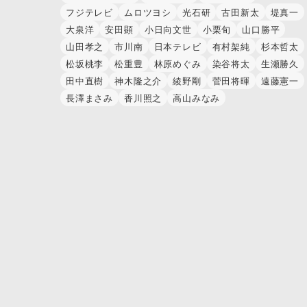
フジテレビ
ムロツヨシ
光石研
古田新太
堤真一
大泉洋
安田顕
小日向文世
小栗旬
山口勝平
山田孝之
市川南
日本テレビ
有村架純
杉本哲太
松坂桃李
松重豊
林原めぐみ
染谷将太
生瀬勝久
田中直樹
神木隆之介
綾野剛
菅田将暉
遠藤憲一
長澤まさみ
香川照之
高山みなみ