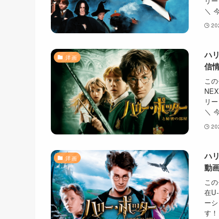
リー
＼ 
2
ハ
洋画
信情
この
NE
リー
＼ 
2
ハ
洋画
動画
この
在U
ーシ
す！