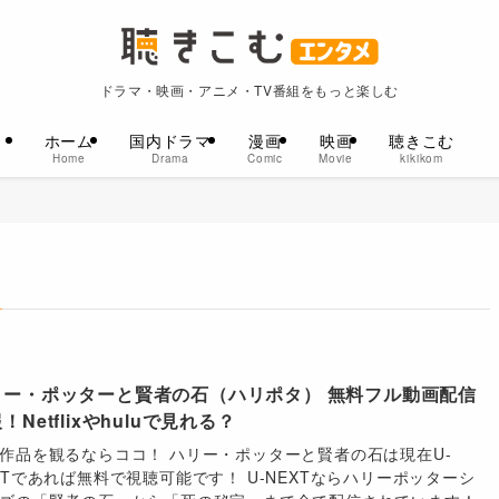
ドラマ・映画・アニメ・TV番組をもっと楽しむ
ホーム
国内ドラマ
漫画
映画
聴きこむ
Home
Drama
Comic
Movie
kikikom
リー・ポッターと賢者の石（ハリポタ） 無料フル動画配信
！Netflixやhuluで見れる？
作品を観るならココ！ ハリー・ポッターと賢者の石は現在U-
XTであれば無料で視聴可能です！ U-NEXTならハリーポッターシ