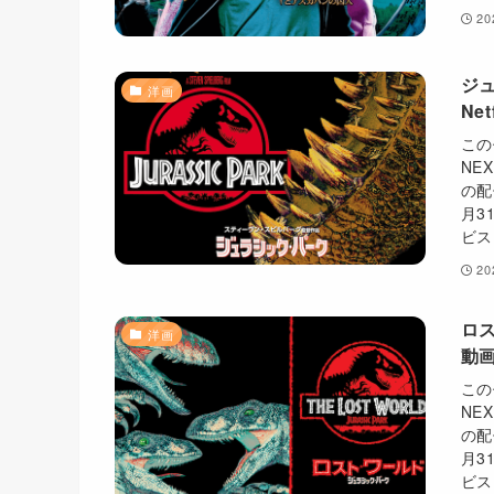
2
ジ
洋画
Ne
この
NE
の配
月3
ビス.
2
ロ
洋画
動画
この
NE
の配
月3
ビス.